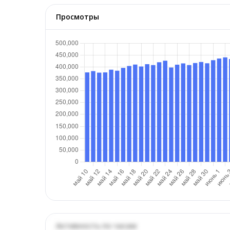
Просмотры
Активность по часам