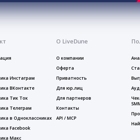
кт
О LiveDune
По
тация
О компании
Ана
Оферта
Ста
ика Инстаграм
Приватность
Выг
ика ВКонтакте
Для юр.лиц
Ауд
ика Тик Ток
Для партнеров
Чек
SM
ика Телеграм
Контакты
Про
ика в Одноклассниках
API / MCP
Най
ика Facebook
ика Макс