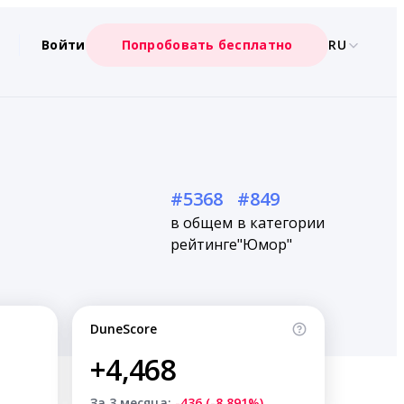
Войти
Попробовать бесплатно
RU
#5368
#849
в общем
в категории
рейтинге
"Юмор"
DuneScore
+4,468
За 3 месяца:
-436 (-8.891%)