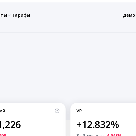
нты
Тарифы
Демо
ий
VR
1,226
+12.832%
999
За 3 месяца:
-4.543%