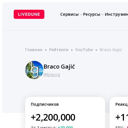
Перейти
к
Сервисы
Ресурсы
Инструме
содержимому
Главная
●
Рейтинги
●
YouTube
●
Braco Gajić
Braco Gajić
@bracog
Подписчиков
Реакц
+2,200,000
+1
За 3 месяца:
+30,000
ERV:
-