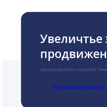
Увеличтье
продвижени
Зарегистируйтесь и получите 7 дне
Попробовать бесплатно