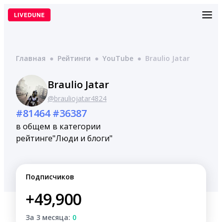
Перейти
к
содержимому
Главная
●
Рейтинги
●
YouTube
●
Braulio Jatar
Braulio Jatar
@brauliojatar4824
#81464
#36387
в общем
в категории
рейтинге
"Люди и блоги"
Подписчиков
+49,900
За 3 месяца:
0