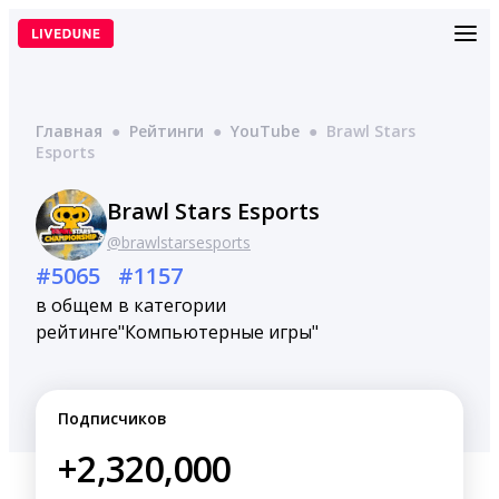
Перейти
к
содержимому
Главная
●
Рейтинги
●
YouTube
●
Brawl Stars
Esports
Brawl Stars Esports
@brawlstarsesports
#5065
#1157
в общем
в категории
рейтинге
"Компьютерные игры"
Подписчиков
+2,320,000