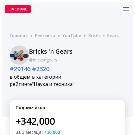
Перейти
к
содержимому
Главная
●
Рейтинги
●
YouTube
●
Bricks ‘n Gears
Bricks 'n Gears
@bricksngears
#29146
#2320
в общем
в категории
рейтинге
"Наука и техника"
Подписчиков
+342,000
За 3 месяца:
+30,000