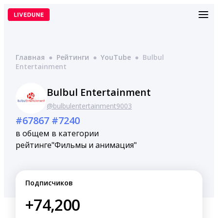
Перейти
к
содержимому
Главная
●
Рейтинги
●
YouTube
●
Bulbul
Entertainment
Bulbul Entertainment
@bulbulentertainment9003
#67867
#7240
в общем
в категории
рейтинге
"Фильмы и анимация"
Подписчиков
+74,200