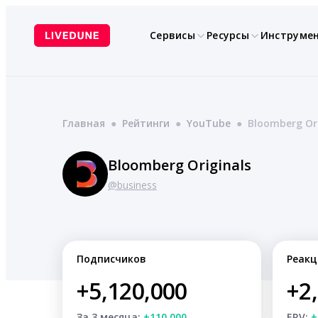
Перейти
к
Сервисы
Ресурсы
Инструме
содержимому
Главная
●
Рейтинги
●
YouTube
●
Bloomberg Ori
Bloomberg Originals
@business
Подписчиков
Реакц
+5,120,000
+2
За 3 месяца:
+110,000
ERV:
+