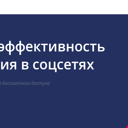
 эффективность
я в соцсетях
й бесплатного доступа.