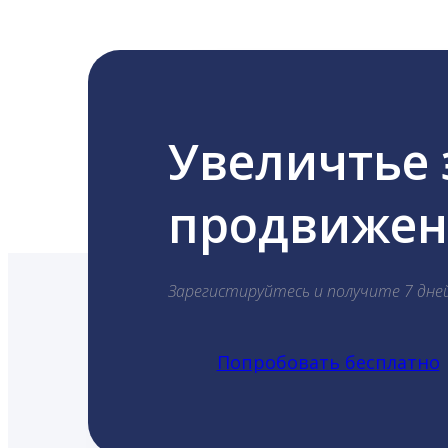
Увеличтье
продвижени
Зарегистируйтесь и получите 7 дне
Попробовать бесплатно