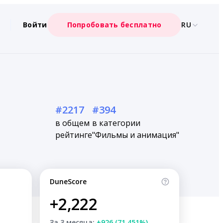
Войти
Попробовать бесплатно
RU
#2217
#394
в общем
в категории
рейтинге
"Фильмы и анимация"
DuneScore
+2,222
За 3 месяца:
+926 (71.451%)