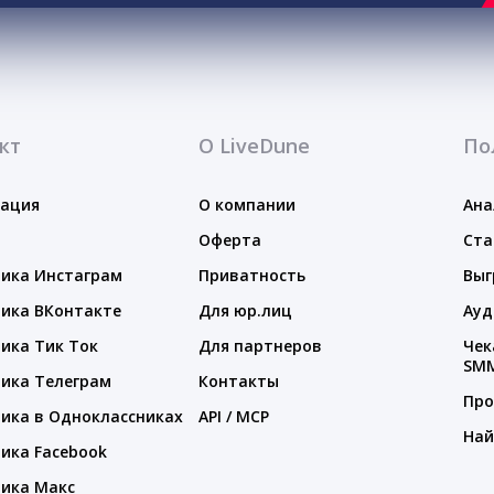
кт
О LiveDune
По
тация
О компании
Ана
Оферта
Ста
ика Инстаграм
Приватность
Выг
ика ВКонтакте
Для юр.лиц
Ауд
ика Тик Ток
Для партнеров
Чек
SM
ика Телеграм
Контакты
Про
ика в Одноклассниках
API / MCP
Най
ика Facebook
ика Макс