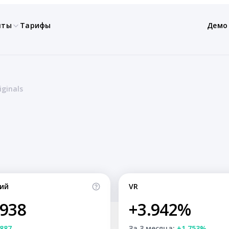
нты
Тарифы
Демо
ginals
ий
VR
,938
+3.942%
887
За 3 месяца:
+1.753%