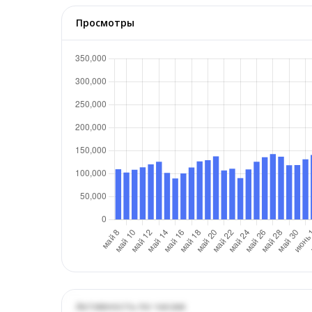
Просмотры
Активность по часам