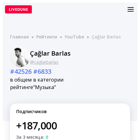
Перейти
к
содержимому
Главная
●
Рейтинги
●
YouTube
●
Çağlar Barlas
Çağlar Barlas
@caglarbarlas
#42526
#6833
в общем
в категории
рейтинге
"Музыка"
Подписчиков
+187,000
За 3 месяца:
0