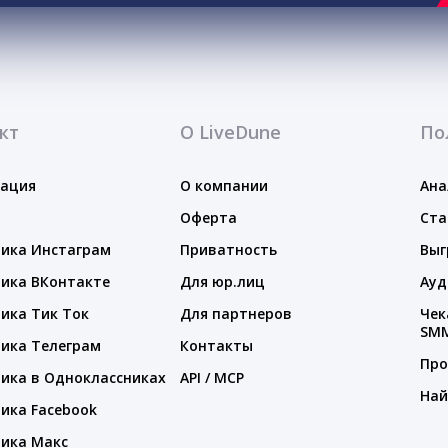
кт
О LiveDune
По
тация
О компании
Ана
Оферта
Ста
ика Инстаграм
Приватность
Выг
ика ВКонтакте
Для юр.лиц
Ауд
ика Тик Ток
Для партнеров
Чек
SM
ика Телеграм
Контакты
Про
ика в Одноклассниках
API / MCP
Най
ика Facebook
ика Макс