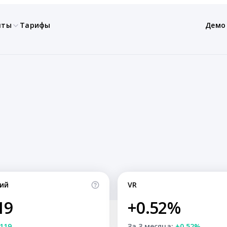
нты
Тарифы
Демо
ий
VR
19
+0.52%
119
За 3 месяца:
+0.52%