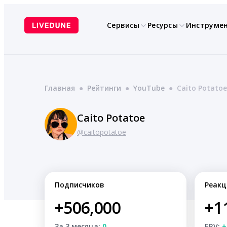
Перейти
к
Сервисы
Ресурсы
Инструме
содержимому
Главная
●
Рейтинги
●
YouTube
●
Caito Potatoe
Caito Potatoe
@caitopotatoe
Подписчиков
Реакц
+506,000
+1
За 3 месяца:
0
ERV:
+