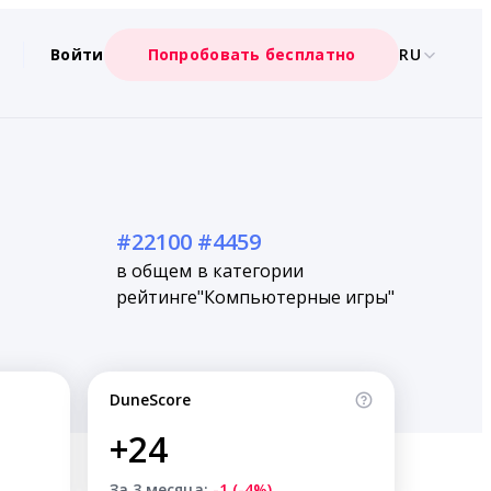
Войти
Попробовать бесплатно
RU
#22100
#4459
в общем
в категории
рейтинге
"Компьютерные игры"
DuneScore
+24
За 3 месяца:
-1 (-4%)