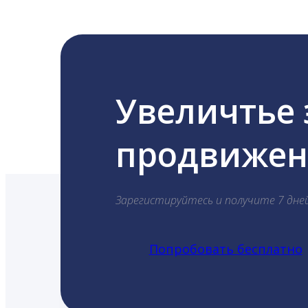
Увеличтье
продвижени
Зарегистируйтесь и получите 7 дне
Попробовать бесплатно