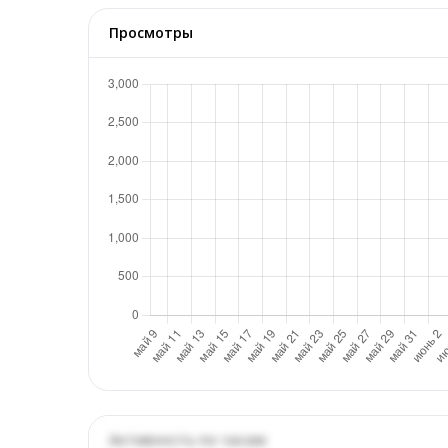
Просмотры
Активность по часам