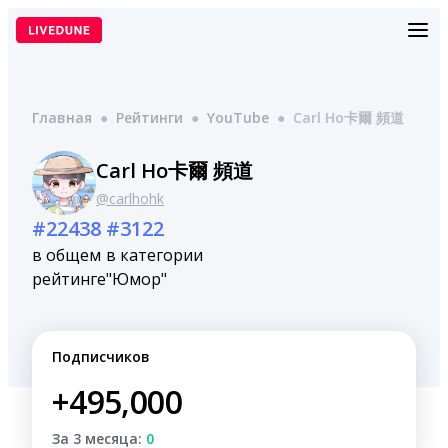
Перейти
к
содержимому
Главная
●
Рейтинги
●
YouTube
●
Carl Ho卡爾 頻道
Carl Ho卡爾 頻道
@carlhohk
#22438
#3122
в общем
в категории
рейтинге
"Юмор"
Подписчиков
+495,000
За 3 месяца:
0