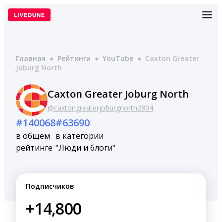
Перейти
к
содержимому
Главная
●
Рейтинги
●
YouTube
●
Caxton Greater
Joburg North
Caxton Greater Joburg North
@caxtongreaterjoburgnorth2804
#140068
#63690
в общем
в категории
рейтинге
"Люди и блоги"
Подписчиков
+14,800