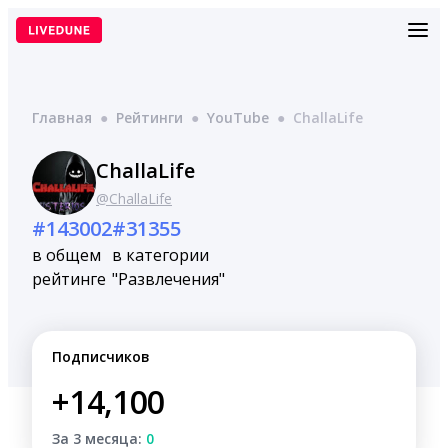
Перейти
к
содержимому
Главная
●
Рейтинги
●
YouTube
●
ChallaLife
ChallaLife
@ChallaLife
#143002
#31355
в общем
в категории
рейтинге
"Развлечения"
Подписчиков
+14,100
За 3 месяца:
0