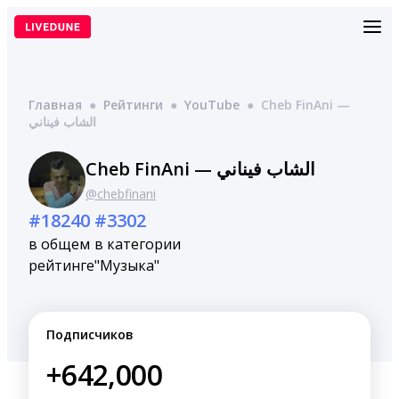
Перейти
к
содержимому
Главная
●
Рейтинги
●
YouTube
●
Cheb FinAni —
الشاب فيناني
Cheb FinAni — الشاب فيناني
@chebfinani
#18240
#3302
в общем
в категории
рейтинге
"Музыка"
Подписчиков
+642,000