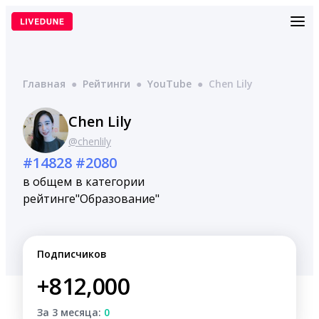
Перейти
к
содержимому
Главная
●
Рейтинги
●
YouTube
●
Chen Lily
Chen Lily
@chenlily
#14828
#2080
в общем
в категории
рейтинге
"Образование"
Подписчиков
+812,000
За 3 месяца:
0