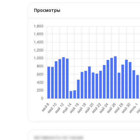
Просмотры
Активность по часам