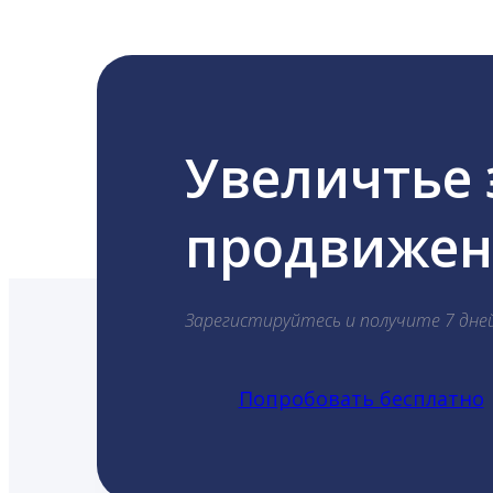
Увеличтье
продвижени
Зарегистируйтесь и получите 7 дне
Попробовать бесплатно