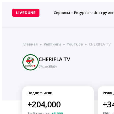
Перейти
к
Сервисы
Ресурсы
Инструме
содержимому
Главная
●
Рейтинги
●
YouTube
●
CHERIFLA TV
CHERIFLA TV
@cheriflatv
Подписчиков
Реакц
+204,000
+3
За 3 месяца:
+8,000
ERV:
-