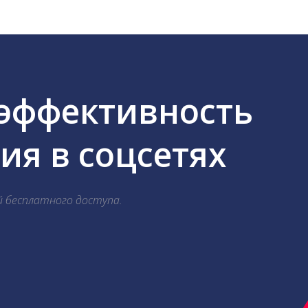
 эффективность
я в соцсетях
й бесплатного доступа.