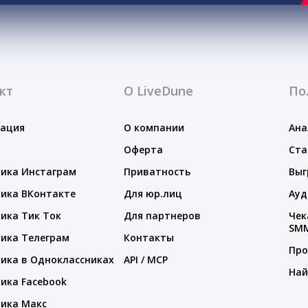
кт
О LiveDune
По
тация
О компании
Ана
Оферта
Ста
ика Инстаграм
Приватность
Выг
ика ВКонтакте
Для юр.лиц
Ауд
ика Тик Ток
Для партнеров
Чек
SM
ика Телеграм
Контакты
Про
ика в Одноклассниках
API / MCP
Най
ика Facebook
ика Макс