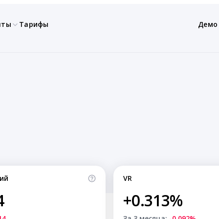
нты
Тарифы
Демо
ий
VR
4
+0.313%
14
За 3 месяца:
-0.092%