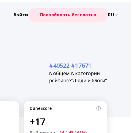
Войти
Попробовать бесплатно
RU
#40522
#17671
в общем
в категории
рейтинге
"Люди и блоги"
DuneScore
+17
За 3 месяца:
-14 (-45.161%)