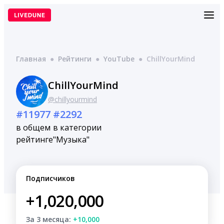
Перейти
к
содержимому
Главная
●
Рейтинги
●
YouTube
●
ChillYourMind
ChillYourMind
@chillyourmind
#11977
#2292
в общем
в категории
рейтинге
"Музыка"
Подписчиков
+1,020,000
За 3 месяца:
+10,000