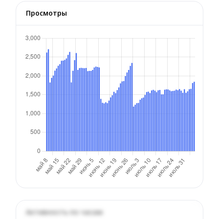
Просмотры
Активность по часам