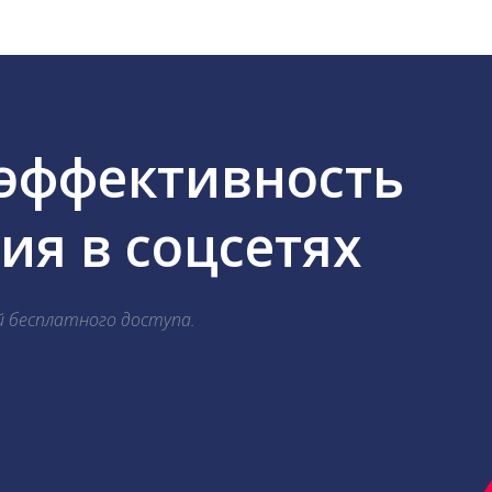
 эффективность
я в соцсетях
й бесплатного доступа.