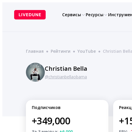
Перейти
к
Сервисы
Ресурсы
Инструме
содержимому
Главная
●
Рейтинги
●
YouTube
●
Christian Bell
Christian Bella
@christianbellaobama
Подписчиков
Реакц
+349,000
+1
За 3 месяца:
+6,000
ERV:
-