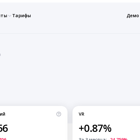
нты
Тарифы
Демо
a
ий
VR
56
+0.87%
706
За 3 месяца:
-24.759%