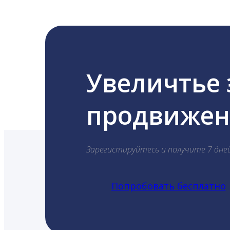
Увеличтье
продвижени
Зарегистируйтесь и получите 7 дне
Попробовать бесплатно