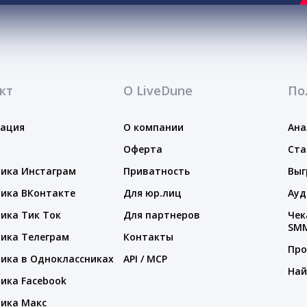
кт
О LiveDune
По
тация
О компании
Ана
Оферта
Ста
ика Инстаграм
Приватность
Выг
ика ВКонтакте
Для юр.лиц
Ауд
ика Тик Ток
Для партнеров
Чек
SM
ика Телеграм
Контакты
Про
ика в Одноклассниках
API / MCP
Най
ика Facebook
ика Макс