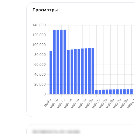
Просмотры
Активность по часам