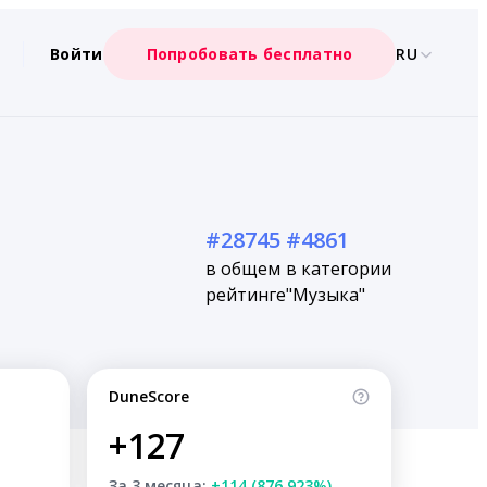
Войти
Попробовать бесплатно
RU
#28745
#4861
в общем
в категории
рейтинге
"Музыка"
DuneScore
+127
За 3 месяца:
+114 (876.923%)