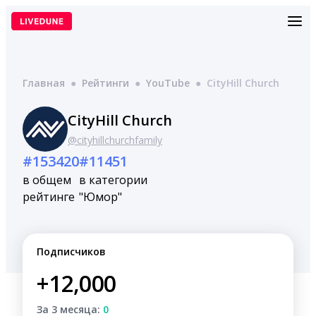
Перейти
к
содержимому
Главная
●
Рейтинги
●
YouTube
●
CityHill Church
CityHill Church
@cityhillchurchfamily
#153420
#11451
в общем
в категории
рейтинге
"Юмор"
Подписчиков
+12,000
За 3 месяца:
0