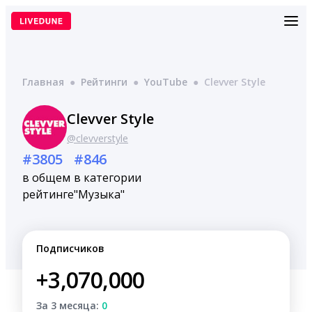
Перейти
к
содержимому
Главная
●
Рейтинги
●
YouTube
●
Clevver Style
Clevver Style
@clevverstyle
#3805
#846
в общем
в категории
рейтинге
"Музыка"
Подписчиков
+3,070,000
За 3 месяца:
0