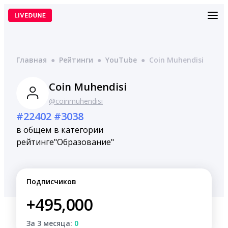
Перейти
к
содержимому
Главная
●
Рейтинги
●
YouTube
●
Coin Muhendisi
Coin Muhendisi
@coinmuhendisi
#22402
#3038
в общем
в категории
рейтинге
"Образование"
Подписчиков
+495,000
За 3 месяца:
0