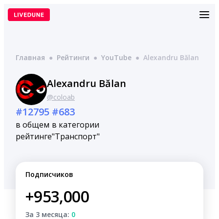
Перейти
к
содержимому
Главная
●
Рейтинги
●
YouTube
●
Alexandru Bălan
Alexandru Bălan
@coloab
#12795
#683
в общем
в категории
рейтинге
"Транспорт"
Подписчиков
+953,000
За 3 месяца:
0