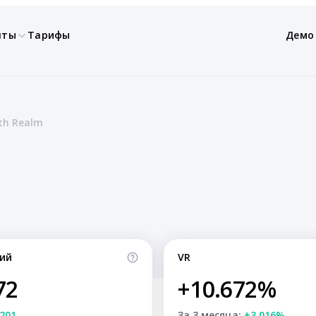
нты
Тарифы
Демо
h Realm
ий
VR
72
+10.672%
201
За 3 месяца:
+3.016%