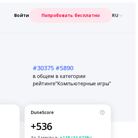
Войти
Попробовать бесплатно
RU
#30375
#5890
в общем
в категории
рейтинге
"Компьютерные игры"
DuneScore
+536
За 3 месяца:
+138 (34.673%)