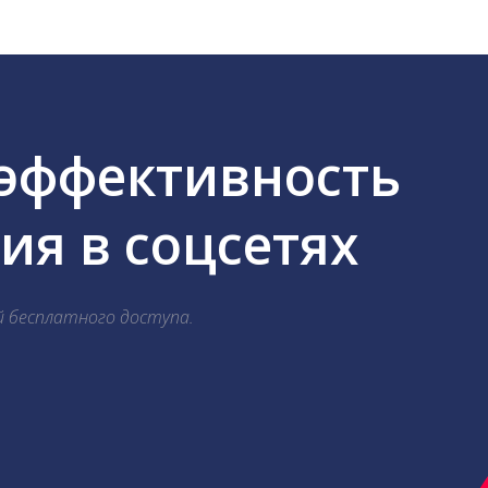
 эффективность
я в соцсетях
й бесплатного доступа.