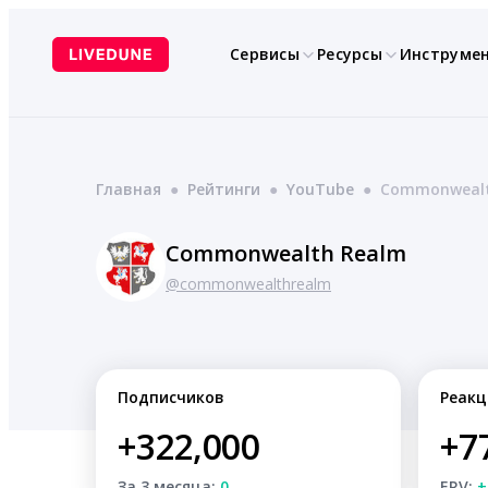
Перейти
к
Сервисы
Ресурсы
Инструме
содержимому
Главная
●
Рейтинги
●
YouTube
●
Commonwealt
Commonwealth Realm
@commonwealthrealm
Подписчиков
Реакц
+322,000
+7
За 3 месяца:
0
ERV:
+