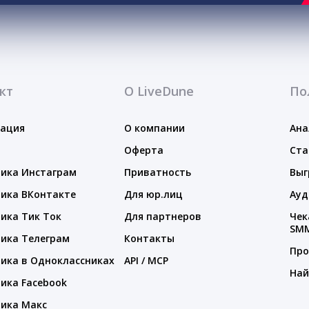
кт
О LiveDune
По
тация
О компании
Ана
Оферта
Ста
ика Инстаграм
Приватность
Выг
ика ВКонтакте
Для юр.лиц
Ауд
ика Тик Ток
Для партнеров
Чек
SM
ика Телеграм
Контакты
Про
ика в Одноклассниках
API / MCP
Най
ика Facebook
ика Макс