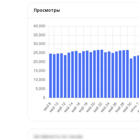
Просмотры
Активность по часам