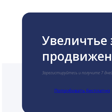
Увеличтье
продвижени
Зарегистируйтесь и получите 7 дне
Попробовать бесплатно