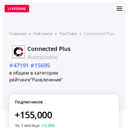
Перейти
к
содержимому
Главная
●
Рейтинги
●
YouTube
●
Connected Plus
Connected Plus
@connectedplus
#47191
#15695
в общем
в категории
рейтинге
"Развлечения"
Подписчиков
+155,000
За 3 месяца:
+2,000