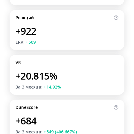
Реакций
+922
ERV:
+569
VR
+20.815%
За 3 месяца:
+14.92%
DuneScore
+684
За 3 месяца:
+549 (406.667%)