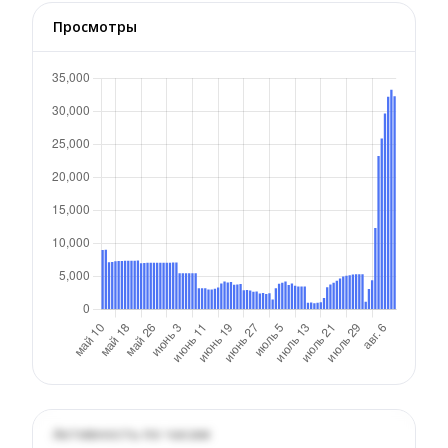
Просмотры
Активность по часам