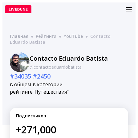
Перейти
к
содержимому
Главная
●
Рейтинги
●
YouTube
●
Contacto
Eduardo Batista
Contacto Eduardo Batista
@contactoeduardobatista
#34035
#2450
в общем
в категории
рейтинге
"Путешествия"
Подписчиков
+271,000