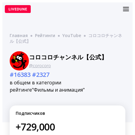
Перейти
к
содержимому
Главная
●
Рейтинги
●
YouTube
●
コロコロチャンネ
ル【公式】
コロコロチャンネル【公式】
@corocoro
#16383
#2327
в общем
в категории
рейтинге
"Фильмы и анимация"
Подписчиков
+729,000