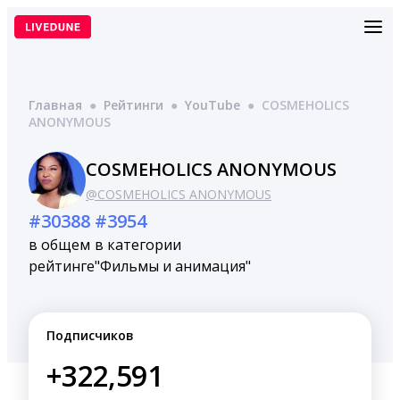
Перейти
к
содержимому
Главная
●
Рейтинги
●
YouTube
●
COSMEHOLICS
ANONYMOUS
COSMEHOLICS ANONYMOUS
@COSMEHOLICS ANONYMOUS
#30388
#3954
в общем
в категории
рейтинге
"Фильмы и анимация"
Подписчиков
+322,591