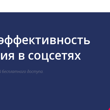
 эффективность
я в соцсетях
й бесплатного доступа.