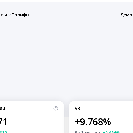
нты
Тарифы
Демо
ий
VR
71
+9.768%
332
За 3 месяца:
+2.956%