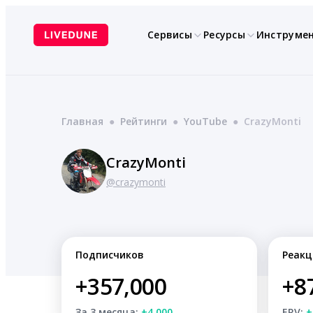
Перейти
к
Сервисы
Ресурсы
Инструме
содержимому
Главная
●
Рейтинги
●
YouTube
●
CrazyMonti
CrazyMonti
@crazymonti
Подписчиков
Реакц
+357,000
+8
За 3 месяца:
+4,000
ERV:
+