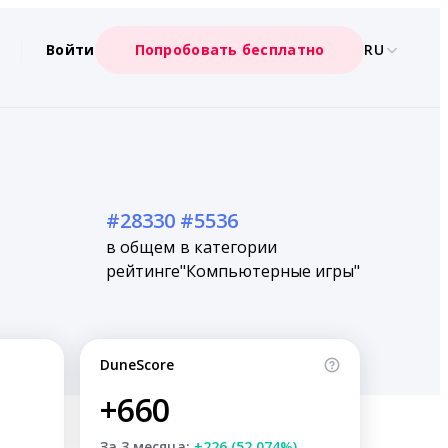
Войти
Попробовать бесплатно
RU
#28330
#5536
в общем
в категории
рейтинге
"Компьютерные игры"
DuneScore
+660
За 3 месяца:
+226 (52.074%)