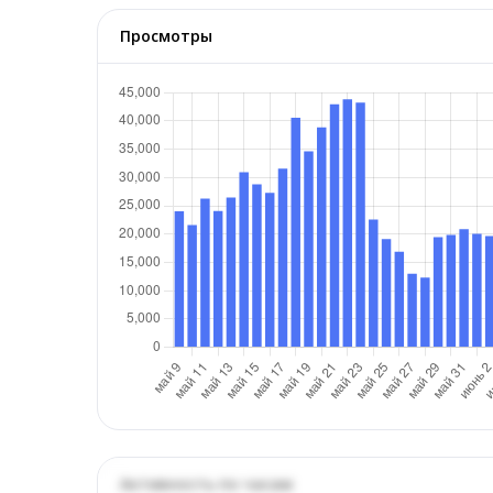
Просмотры
Активность по часам