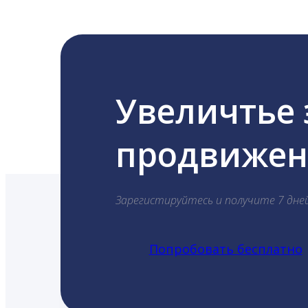
Увеличтье
продвижени
Зарегистируйтесь и получите 7 дне
Попробовать бесплатно