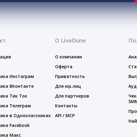
кт
О LiveDune
По
тация
О компании
Ана
Оферта
Ста
ика Инстаграм
Приватность
Выг
ика ВКонтакте
Для юр.лиц
Ауд
ика Тик Ток
Для партнеров
Чек
SM
ика Телеграм
Контакты
Про
ика в Одноклассниках
API / MCP
Най
ика Facebook
ика Макс