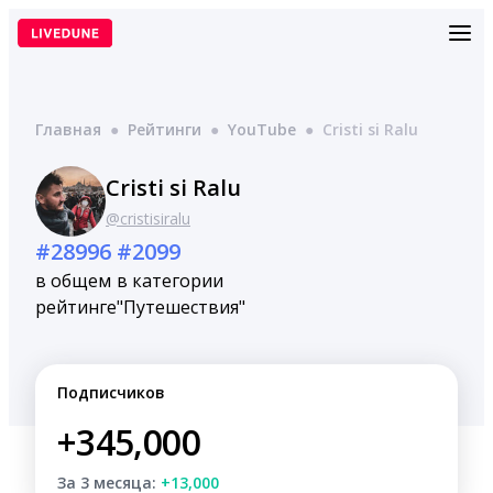
Перейти
к
содержимому
Главная
●
Рейтинги
●
YouTube
●
Cristi si Ralu
Cristi si Ralu
@cristisiralu
#28996
#2099
в общем
в категории
рейтинге
"Путешествия"
Подписчиков
+345,000
За 3 месяца:
+13,000