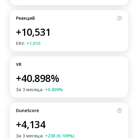
Реакций
+10,531
ERV:
+1,010
VR
+40.898%
За 3 месяца:
+0.609%
DuneScore
+4,134
За 3 месяца:
+238 (6.109%)