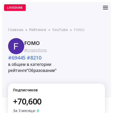
Перейти
к
содержимому
Главная
●
Рейтинги
●
YouTube
●
FOMO
FOMO
@cryptofomo
#69445
#8210
в общем
в категории
рейтинге
"Образование"
Подписчиков
+70,600
За 3 месяца:
0