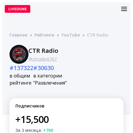
Перейти
к
содержимому
Главная
●
Рейтинги
●
YouTube
●
CTR Radio
CTR Radio
@ctrradio6767
#137322
#30630
в общем
в категории
рейтинге
"Развлечения"
Подписчиков
+15,500
За 3 месяца:
+700