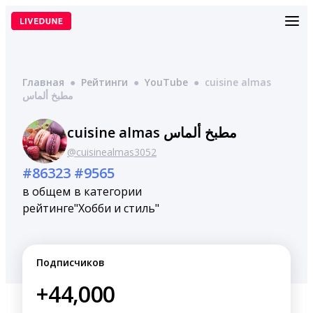
Перейти
к
содержимому
Главная
●
Рейтинги
●
YouTube
●
cuisine almas
مطبخ ألماس
cuisine almas مطبخ ألماس
@cuisinealmas3052
#86323
#9565
в общем
в категории
рейтинге
"Хобби и стиль"
Подписчиков
+44,000