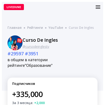
Перейти
к
содержимому
Главная
●
Рейтинги
●
YouTube
●
Curso De Ingles
Curso De Ingles
@cursodeinglestv
#29597
#3951
в общем
в категории
рейтинге
"Образование"
Подписчиков
+335,000
За 3 месяца:
+2,000