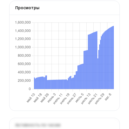
Просмотры
Активность по часам