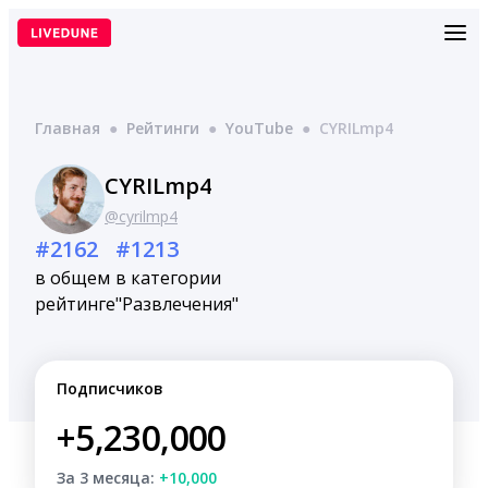
Перейти
к
содержимому
Главная
●
Рейтинги
●
YouTube
●
CYRILmp4
CYRILmp4
@cyrilmp4
#2162
#1213
в общем
в категории
рейтинге
"Развлечения"
Подписчиков
+5,230,000
За 3 месяца:
+10,000