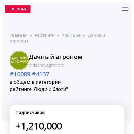
Перейти
к
содержимому
Главная
●
Рейтинги
●
YouTube
●
Дачный
агроном
Дачный агроном
@dachnyagronom
#10089
#4137
в общем
в категории
рейтинге
"Люди и блоги"
Подписчиков
+1,210,000