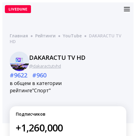
Перейти
к
содержимому
Главная
●
Рейтинги
●
YouTube
●
DAKARACTU TV
HD
DAKARACTU TV HD
@dakaractutvhd
#9622
#960
в общем
в категории
рейтинге
"Спорт"
Подписчиков
+1,260,000