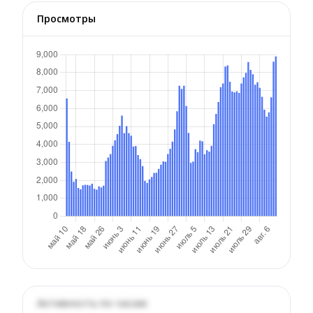
Просмотры
Активность по часам