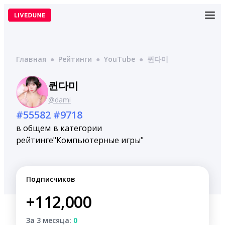
Перейти
к
содержимому
Главная
●
Рейтинги
●
YouTube
●
퀸다미
퀸다미
@dami
#55582
#9718
в общем
в категории
рейтинге
"Компьютерные игры"
Подписчиков
+112,000
За 3 месяца:
0