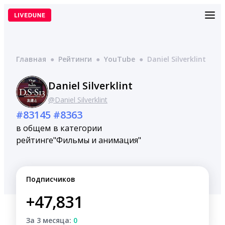
Перейти
к
содержимому
Главная
●
Рейтинги
●
YouTube
●
Daniel Silverklint
Daniel Silverklint
@Daniel Silverklint
#83145
#8363
в общем
в категории
рейтинге
"Фильмы и анимация"
Подписчиков
+47,831
За 3 месяца:
0