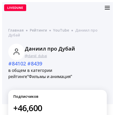
Перейти
к
содержимому
Главная
●
Рейтинги
●
YouTube
●
Даниил про
Дубай
Даниил про Дубай
@daniil_dubai
#84102
#8439
в общем
в категории
рейтинге
"Фильмы и анимация"
Подписчиков
+46,600