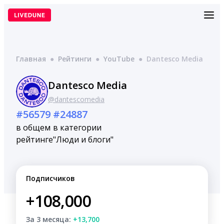
Перейти
к
содержимому
Главная
●
Рейтинги
●
YouTube
●
Dantesco Media
Dantesco Media
@dantescomedia
#56579
#24887
в общем
в категории
рейтинге
"Люди и блоги"
Подписчиков
+108,000
За 3 месяца:
+13,700