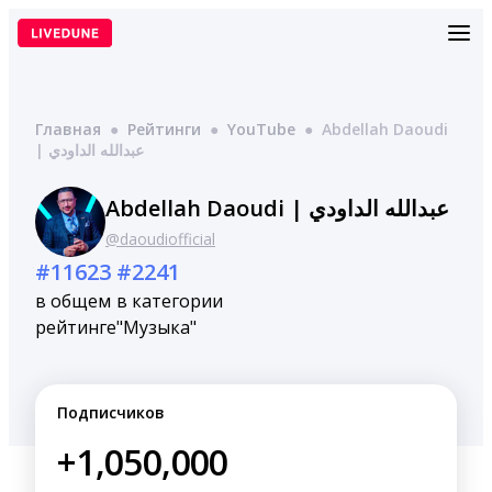
Перейти
к
содержимому
Главная
●
Рейтинги
●
YouTube
●
Abdellah Daoudi
| عبدالله الداودي
Abdellah Daoudi | عبدالله الداودي
@daoudiofficial
#11623
#2241
в общем
в категории
рейтинге
"Музыка"
Подписчиков
+1,050,000