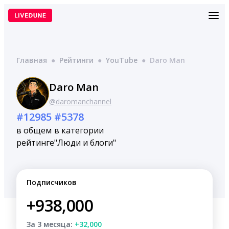
Перейти
к
содержимому
Главная
●
Рейтинги
●
YouTube
●
Daro Man
Daro Man
@daromanchannel
#12985
#5378
в общем
в категории
рейтинге
"Люди и блоги"
Подписчиков
+938,000
За 3 месяца:
+32,000