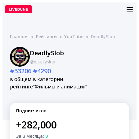
Перейти
к
содержимому
Главная
●
Рейтинги
●
YouTube
●
DeadlySlob
DeadlySlob
@deadlyslob
#33206
#4290
в общем
в категории
рейтинге
"Фильмы и анимация"
Подписчиков
+282,000
За 3 месяца:
0