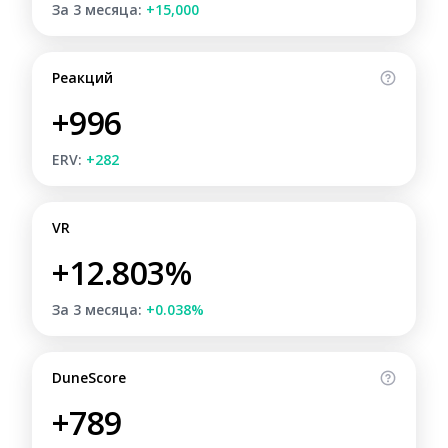
За 3 месяца:
+15,000
Реакций
+996
ERV:
+282
VR
+12.803%
За 3 месяца:
+0.038%
DuneScore
+789