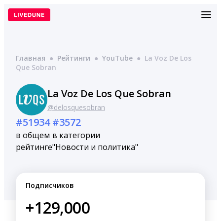
Перейти
к
содержимому
Главная
●
Рейтинги
●
YouTube
●
La Voz De Los
Que Sobran
La Voz De Los Que Sobran
@delosquesobran
#51934
#3572
в общем
в категории
рейтинге
"Новости и политика"
Подписчиков
+129,000