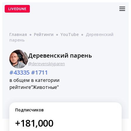
Перейти
к
содержимому
Главная
●
Рейтинги
●
YouTube
●
Деревенский
парень
Деревенский парень
@derevenskiyparen
#43335
#1711
в общем
в категории
рейтинге
"Животные"
Подписчиков
+181,000