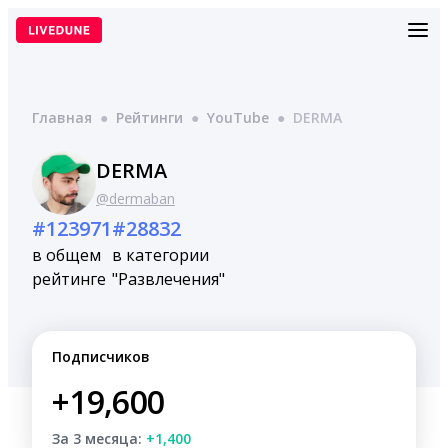
Перейти
к
содержимому
Главная
●
Рейтинги
●
YouTube
●
DERMA
DERMA
@dermaban
#123971
#28832
в общем
в категории
рейтинге
"Развлечения"
Подписчиков
+19,600
За 3 месяца:
+1,400