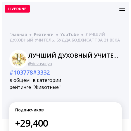
Перейти
к
содержимому
Главная
●
Рейтинги
●
YouTube
●
ЛУЧШИЙ
ДУХОВНЫЙ УЧИТЕЛЬ. БУДДА БОДХИСАТТВА 21 ВЕКА
ЛУЧШИЙ ДУХОВНЫЙ УЧИТЕЛЬ. БУДДА БОДХИСАТТВА 21 ВЕКА
@devasuriya
#103778
#3332
в общем
в категории
рейтинге
"Животные"
Подписчиков
+29,400