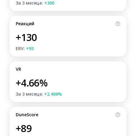
За 3 месяца:
+300
Реакций
+130
ERV:
+93
VR
+4.66%
За 3 месяца:
+2.406%
DuneScore
+89