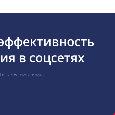
 эффективность
я в соцсетях
й бесплатного доступа.