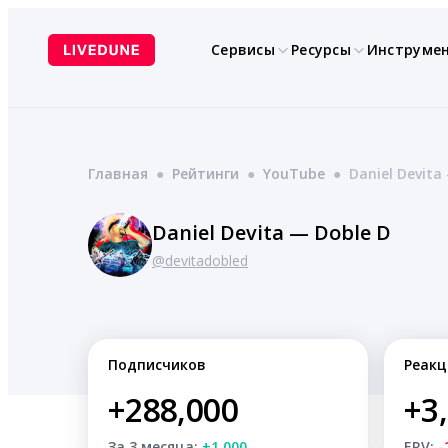
Перейти
к
Сервисы
Ресурсы
Инструме
содержимому
Главная
●
Рейтинги
●
YouTube
●
Daniel Devita
Daniel Devita — Doble D
@devitadobled
Подписчиков
Реакц
+288,000
+3
За 3 месяца:
+1,000
ERV:
-