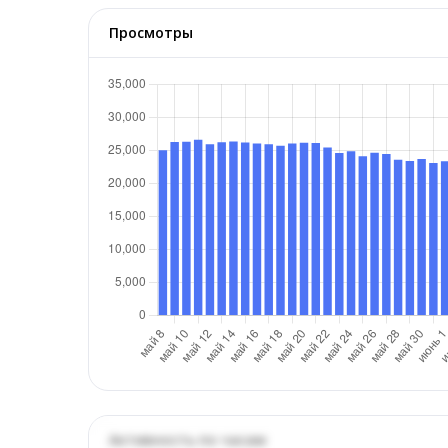
Просмотры
Активность по часам