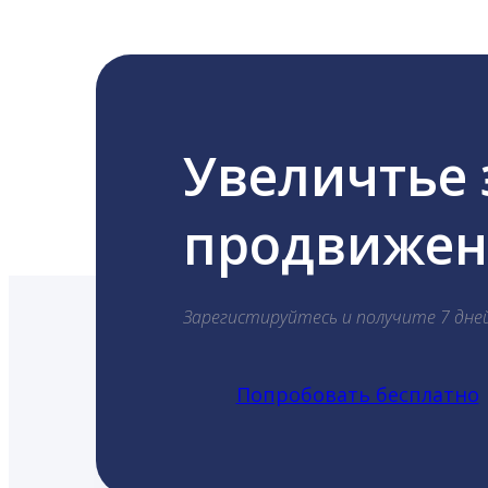
Увеличтье
продвижени
Зарегистируйтесь и получите 7 дне
Попробовать бесплатно