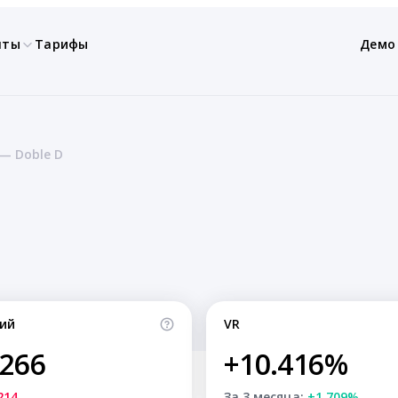
нты
Тарифы
Демо
 — Doble D
ий
VR
,266
+10.416%
214
За 3 месяца:
+1.709%