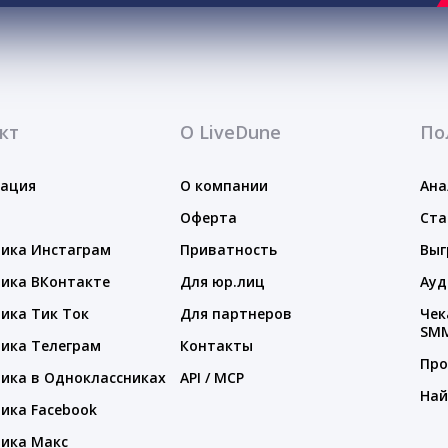
кт
О LiveDune
По
тация
О компании
Ана
Оферта
Ста
ика Инстаграм
Приватность
Выг
ика ВКонтакте
Для юр.лиц
Ауд
ика Тик Ток
Для партнеров
Чек
SM
ика Телеграм
Контакты
Про
ика в Одноклассниках
API / MCP
Най
ика Facebook
ика Макс