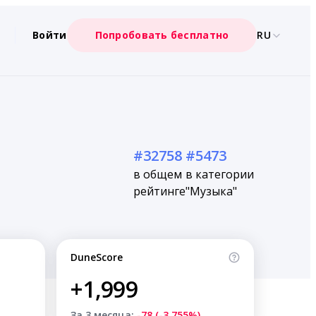
Войти
Попробовать бесплатно
RU
#32758
#5473
в общем
в категории
рейтинге
"Музыка"
DuneScore
+1,999
За 3 месяца:
-78 (-3.755%)