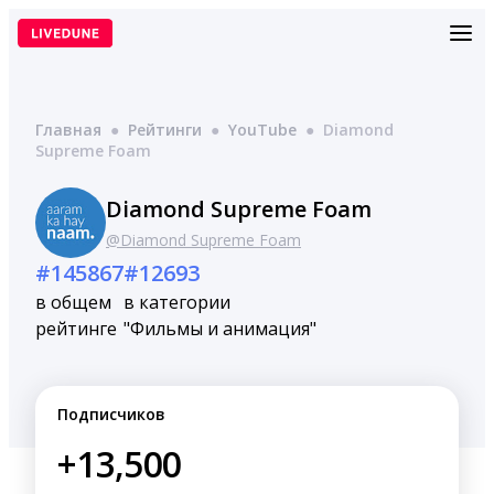
Перейти
к
содержимому
Главная
●
Рейтинги
●
YouTube
●
Diamond
Supreme Foam
Diamond Supreme Foam
@Diamond Supreme Foam
#145867
#12693
в общем
в категории
рейтинге
"Фильмы и анимация"
Подписчиков
+13,500