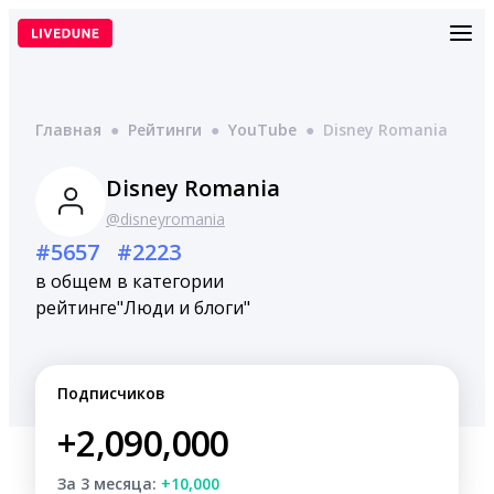
Перейти
к
содержимому
Главная
●
Рейтинги
●
YouTube
●
Disney Romania
Disney Romania
@disneyromania
#5657
#2223
в общем
в категории
рейтинге
"Люди и блоги"
Подписчиков
+2,090,000
За 3 месяца:
+10,000