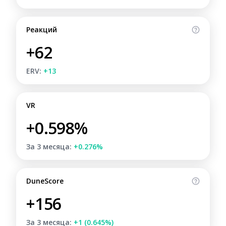
Реакций
+62
ERV:
+13
VR
+0.598%
За 3 месяца:
+0.276%
DuneScore
+156
За 3 месяца:
+1 (0.645%)