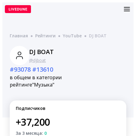
Перейти
к
содержимому
Главная
●
Рейтинги
●
YouTube
●
DJ BOAT
DJ BOAT
@djboat
#93078
#13610
в общем
в категории
рейтинге
"Музыка"
Подписчиков
+37,200
За 3 месяца:
0